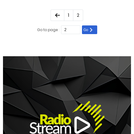
1
2
Go to page :
Go