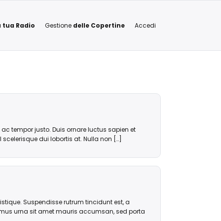
a tua Radio
Gestione
delle Copertine
Accedi
ce ac tempor justo. Duis ornare luctus sapien et
 scelerisque dui lobortis at. Nulla non […]
tristique. Suspendisse rutrum tincidunt est, a
maximus urna sit amet mauris accumsan, sed porta