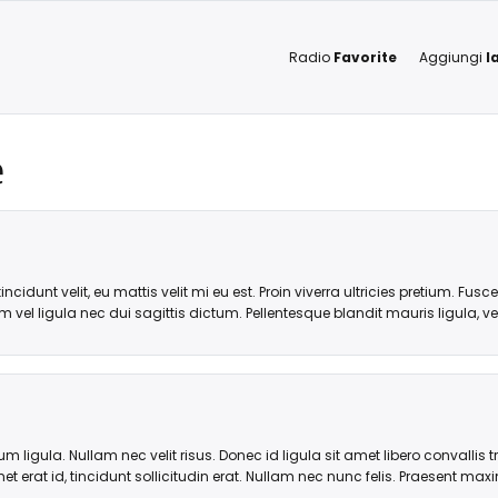
Radio
Favorite
Aggiungi
l
e
cidunt velit, eu mattis velit mi eu est. Proin viverra ultricies pretium. Fus
 vel ligula nec dui sagittis dictum. Pellentesque blandit mauris ligula, vel
dum ligula. Nullam nec velit risus. Donec id ligula sit amet libero convallis 
et erat id, tincidunt sollicitudin erat. Nullam nec nunc felis. Praesent 